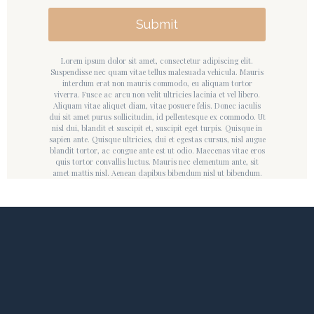
Submit
Lorem ipsum dolor sit amet, consectetur adipiscing elit.
Suspendisse nec quam vitae tellus malesuada vehicula. Mauris
interdum erat non mauris commodo, eu aliquam tortor
viverra. Fusce ac arcu non velit ultricies lacinia et vel libero.
Aliquam vitae aliquet diam, vitae posuere felis. Donec iaculis
dui sit amet purus sollicitudin, id pellentesque ex commodo. Ut
nisl dui, blandit et suscipit et, suscipit eget turpis. Quisque in
sapien ante. Quisque ultricies, dui et egestas cursus, nisl augue
blandit tortor, ac congue ante est ut odio. Maecenas vitae eros
quis tortor convallis luctus. Mauris nec elementum ante, sit
amet mattis nisl. Aenean dapibus bibendum nisl ut bibendum.